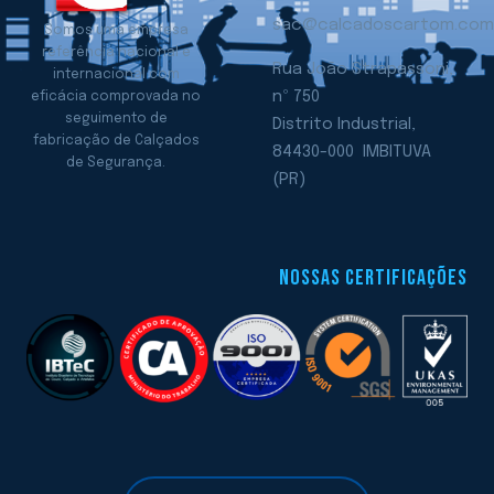
sac@calcadoscartom.com
Somos uma empresa
referência nacional e
Rua João Strapassoni,
internacional com
nº 750
eficácia comprovada no
seguimento de
Distrito Industrial,
fabricação de Calçados
84430-000 IMBITUVA
de Segurança.
(PR)
NOSSAS CERTIFICAÇÕES