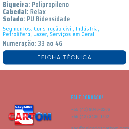
Biqueira
:
Polipropileno
Cabedal
: Relax
Solado
: PU Bidensidade
Segmentos: Construção civil, Indústria,
Petrolífero, Lazer, Serviços em Geral
Numeração: 33 ao 46
FICHA TÉCNICA
FALE CONOSCO!
+55 (42) 9846-0206
+55 (42) 3436-1702
sac@calcadoscartom.com