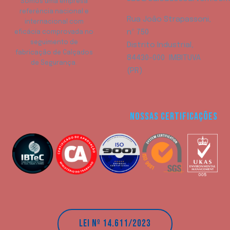
Somos uma empresa
referência nacional e
Rua João Strapassoni,
internacional com
nº 750
eficácia comprovada no
seguimento de
Distrito Industrial,
fabricação de Calçados
84430-000 IMBITUVA
de Segurança.
(PR)
NOSSAS CERTIFICAÇÕES
LEI Nº 14.611/2023