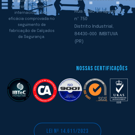
Somos uma empresa
referência nacional e
Rua João Strapassoni,
internacional com
nº 750
eficácia comprovada no
seguimento de
Distrito Industrial,
fabricação de Calçados
84430-000 IMBITUVA
de Segurança.
(PR)
NOSSAS CERTIFICAÇÕES
LEI Nº 14.611/2023