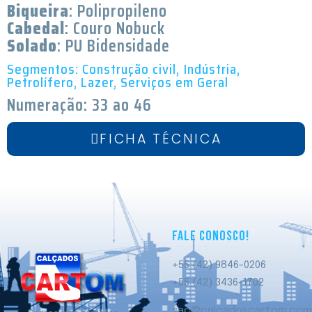
Biqueira
: Polipropileno
Cabedal
: Couro Nobuck
Solado
: PU Bidensidade
Segmentos: Construção civil, Indústria,
Petrolífero, Lazer, Serviços em Geral
Numeração: 33 ao 46
FICHA TÉCNICA
FALE CONOSCO!
+55 (42) 9846-0206
+55 (42) 3436-1702
sac@calcadoscartom.com